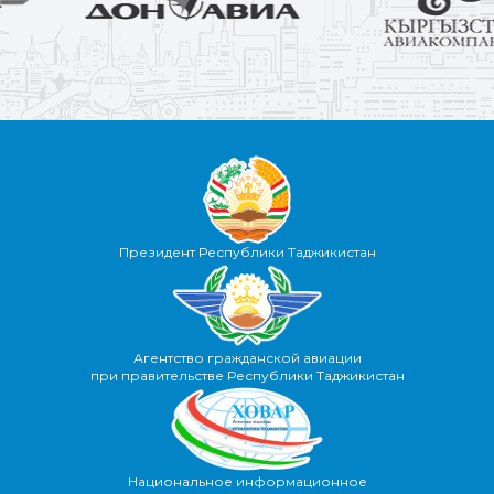
Президент Республики Таджикистан
Агентство гражданской авиации
при правительстве Республики Таджикистан
Национальное информационное