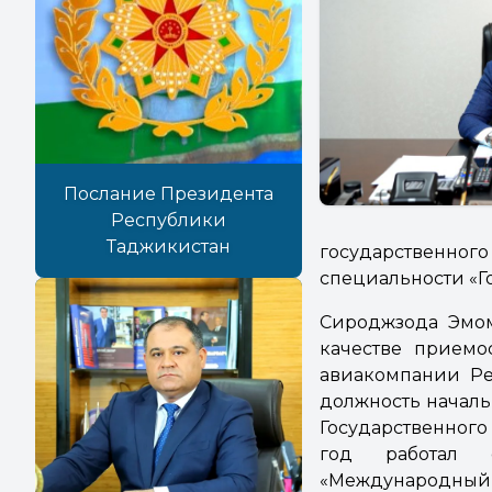
Послание Президента
Республики
Таджикистан
государственно
специальности «Г
Сироджзода Эмом
качестве приемо
авиакомпании Ре
должность начал
Государственного
год работал с
«Международный а