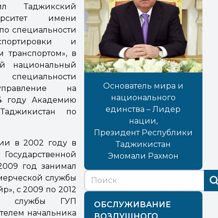
ил Таджикский
ерситет имени
 по специальности
нспортировки и
 транспортом», в
ий национальный
специальности
Основатель мира и
правление на
национального
24 году Академию
единства – Лидер
Таджикистан по
нации,
Президент Республики
ии в 2002 году в
Таджикистан
 Государственной
Эмомали Рахмон
2009 год занимал
мерческой службы
», с 2009 по 2012
кой службы ГУП
ОБСЛУЖИВАНИЕ
ителем начальника
ВОЗДУШНОГО