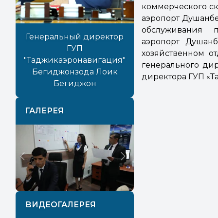
коммерческого с
аэропорт Душанбе»
обслуживания 
Генеральный директор
аэропорт Душанб
ГУП
хозяйственном о
"Таджикаэронавигация"
генерального дир
Бегиджонзода Лоик
директора ГУП «Т
Бегиджон
ГАЛЕРЕЯ
Previous
Next
ВИДЕОГАЛЕРЕЯ