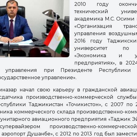
2010 году оконч
технический унив
академика М.С. Осими
«Организация тра
управления воздушным
2016 году Таджикск
университет по 
«Экономика и у
предприятиях», в 20
го управления при Президенте Республики 
осударственное управление».
назар начал свою карьеру в гражданской авиац
сдатчика производственно-коммерческой службы
спублики Таджикистан «Точикистон», с 2007 по 
ьника коммерческого склада производственно-ком
 унитарного авиационного предприятия «Таджик Эйр
упервайзером производственно-коммерчес
эропорт Душанбе», с 2012 по 2013 год был замест