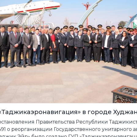
«Таджикаэронавигация» в городе Худжа
остановления Правительства Республики Таджикиста
491 о реорганизации Государственного унитарного 
аджик Эйр» было создано ГУП «Таджикаэронавигаци