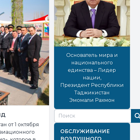
Основатель мира и
национального
единства – Лидер
нации,
Президент Республики
Таджикистан
Эмомали Рахмон
нд
н от 1 октября
ОБСЛУЖИВАНИЕ
авиационного
ВОЗДУШНОГО
я», которое в