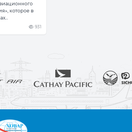
авиационного
я», которое в
х...
931