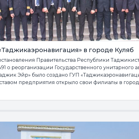
«Таджикаэронавигация» в городе Куляб
остановления Правительства Республики Таджикиста
491 о реорганизации Государственного унитарного 
аджик Эйр» было создано ГУП «Таджикаэронавигаци
уставом предприятия открыло свои филиалы в города