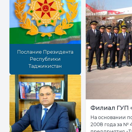
Послание Президента
Республики
Таджикистан
Филиал ГУП 
На основании п
2008 года за № 
предприятия «Т