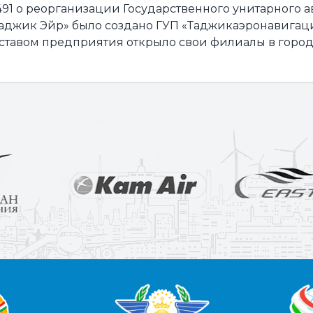
491 о реорганизации Государственного унитарного 
аджик Эйр» было создано ГУП «Таджикаэронавигаци
уставом предприятия открыло свои филиалы в города