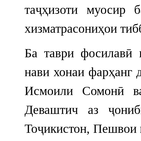
таҷҳизоти муосир 
хизматрасониҳои тиб
Ба таври фосилавӣ 
нави хонаи фарҳанг 
Исмоили Сомонӣ в
Деваштич аз ҷониб
Тоҷикистон, Пешвои