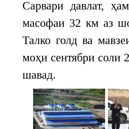
Сарвари давлат, ҳа
масофаи 32 км аз ш
Талко голд ва мавзе
моҳи сентябри соли 
шавад.