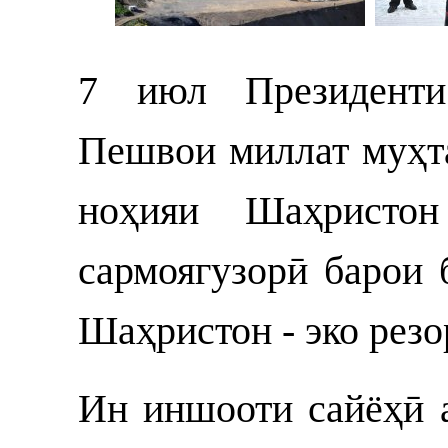
7 июл Президенти
Пешвои миллат муҳт
ноҳияи Шаҳристо
сармоягузорӣ барои 
Шаҳристон - эко рез
Ин иншооти сайёҳӣ 