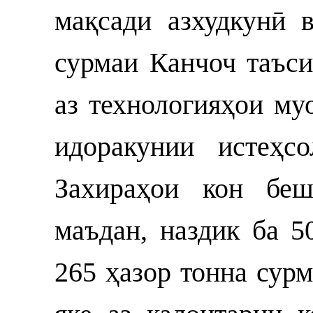
мақсади азхудкунӣ 
сурмаи Канчоч таъси
аз технологияҳои му
идоракунии истеҳс
Захираҳои кон бе
маъдан, наздик ба 5
265 ҳазор тонна сур