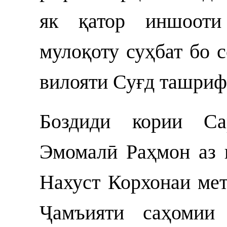
як қатор иншооти
мулоқоту суҳбат бо 
вилояти Суғд ташриф
Боздиди кории Са
Эмомалӣ Раҳмон аз 
Нахуст Корхонаи мет
Ҷамъияти саҳомии