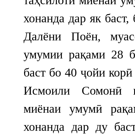
таҳсилоти миёнаи ум
хонанда дар як баст,
Далёни Поён, муас
умумии рақами 28 б
баст бо 40 ҷойи корӣ
Исмоили Сомонӣ в
миёнаи умумӣ рақа
хонанда дар ду бас