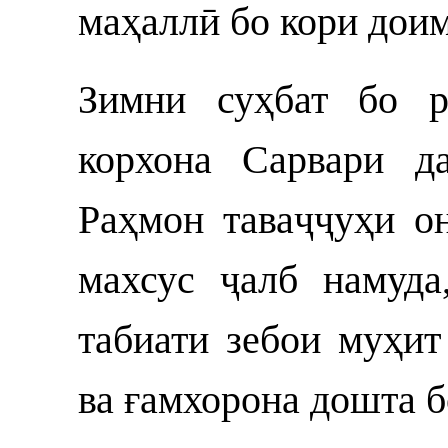
маҳаллӣ бо кори дои
Зимни суҳбат бо р
корхона Сарвари д
Раҳмон таваҷҷуҳи о
махсус ҷалб намуда
табиати зебои муҳит
ва ғамхорона дошта 