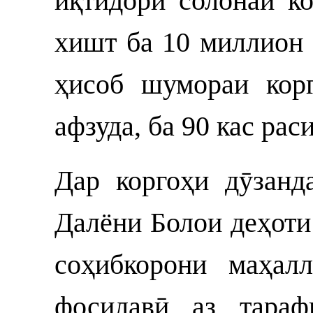
иқтидори солонаи к
хишт ба 10 миллион 
ҳисоб шумораи кор
афзуда, ба 90 кас раси
Дар коргоҳи дӯзанд
Далёни Болои деҳоти
соҳибкорони маҳал
фосилавӣ аз тараф