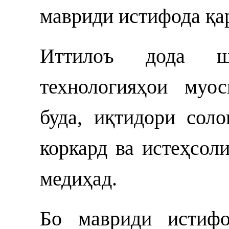
мавриди истифода қа
Иттилоъ дода 
технологияҳои муо
буда, иқтидори сол
коркард ва истеҳсол
медиҳад.
Бо мавриди истифо