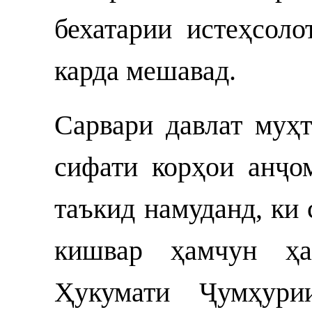
бехатарии истеҳсоло
карда мешавад.
Сарвари давлат муҳ
сифати корҳои анҷо
таъкид намуданд, ки
кишвар ҳамчун ҳа
Ҳукумати Ҷумҳурии