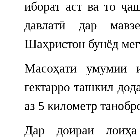
иборат аст ва то ҷа
давлатӣ дар мавз
Шаҳристон бунёд мег
Масоҳати умумии и
гектарро ташкил дода
аз 5 километр танобр
Дар доираи лоиҳа