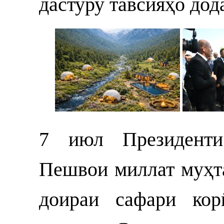
дастуру тавсияҳо дод
7 июл Президенти
Пешвои миллат муҳт
доираи сафари ко