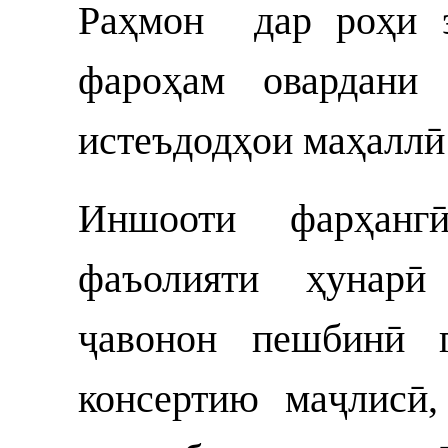
Раҳмон дар роҳи э
фароҳам овардани
истеъдодҳои маҳаллӣ 
Иншооти фарҳан
фаъолияти ҳунарӣ
ҷавонон пешбинӣ 
консертию маҷлисӣ,