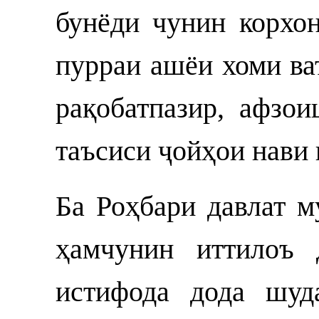
бунёди чунин корхон
пурраи ашёи хоми ва
рақобатпазир, афзо
таъсиси ҷойҳои нави 
Ба Роҳбари давлат 
ҳамчунин иттилоъ 
истифода дода шуд