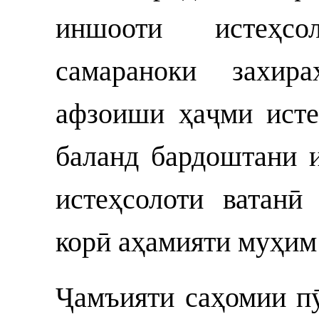
иншооти истеҳс
самараноки захир
афзоиши ҳаҷми исте
баланд бардоштани 
истеҳсолоти ватанӣ
корӣ аҳамияти муҳим
Ҷамъияти саҳомии 