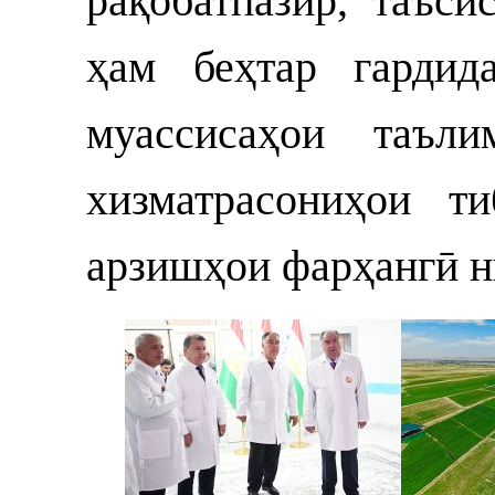
рақобатпазир, таъси
ҳам беҳтар гардид
муассисаҳои таъли
хизматрасониҳои т
арзишҳои фарҳангӣ н