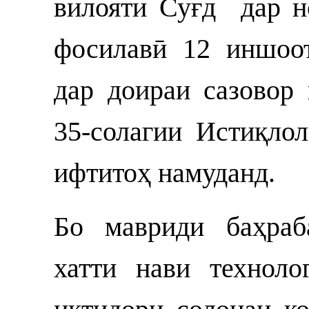
вилояти Суғд дар н
фосилавӣ 12 иншоот
дар доираи сазовор
35-солагии Истиқлол
ифтитоҳ намуданд.
Бо мавриди баҳраб
хатти нави технол