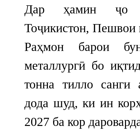
Дар ҳамин ҷо П
Тоҷикистон, Пешвои
Раҳмон барои бу
металлургӣ бо иқти
тонна тилло санги 
дода шуд, ки ин кор
2027 ба кор даровард