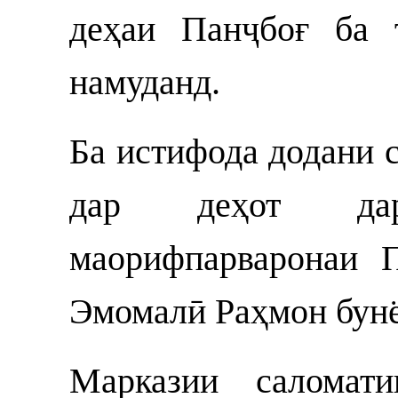
деҳаи Панҷбоғ ба 
намуданд.
Ба истифода додани 
дар деҳот дар
маорифпарваронаи 
Эмомалӣ Раҳмон бунё
Марказии салома