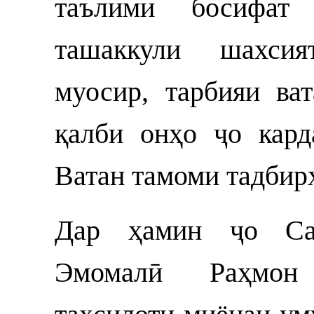
таълими босифат
ташаккули шахси
муосир, тарбияи ва
қалби онҳо ҷо кард
Ватан тамоми тадбир
Дар ҳамин ҷо Сар
Эмомалӣ Раҳмон