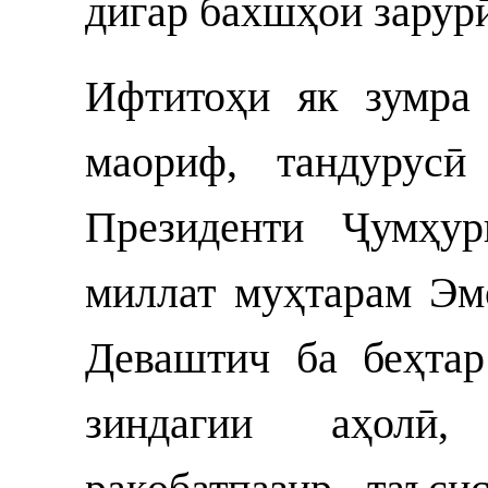
дигар бахшҳои зарур
Ифтитоҳи як зумра
маориф, тандурусӣ
Президенти Ҷумҳур
миллат муҳтарам Эм
Деваштич ба беҳтар
зиндагии аҳолӣ,