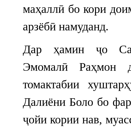
маҳаллӣ бо кори дои
арзёбӣ намуданд.
Дар ҳамин ҷо Сар
Эмомалӣ Раҳмон д
томактабии хуштар
Далиёни Боло бо фар
ҷойи кории нав, муас