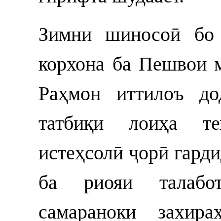
Зимни шиносоӣ бо 
корхона ба Пешвои 
Раҳмон иттилоъ до
татбиқи лоиҳа те
истеҳсолӣ ҷорӣ гарди
ба риояи талабот
самараноки захир