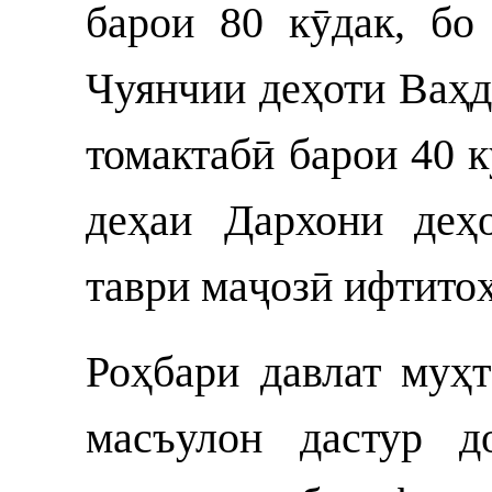
барои 80 кӯдак, бо
Чуянчии деҳоти Ваҳд
томактабӣ барои 40 к
деҳаи Дархони деҳ
таври маҷозӣ ифтито
Роҳбари давлат муҳ
масъулон дастур д