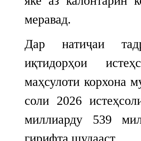
яке аз калонтарин 
меравад.
Дар натиҷаи тад
иқтидорҳои истеҳ
маҳсулоти корхона м
соли 2026 истеҳсол
миллиарду 539 ми
гирифта шудааст.