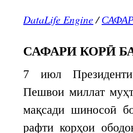
DataLife Engine
/
САФАР
САФАРИ КОРӢ Б
7 июл Президенти
Пешвои миллат муҳ
мақсади шиносоӣ бо
рафти корҳои ободо