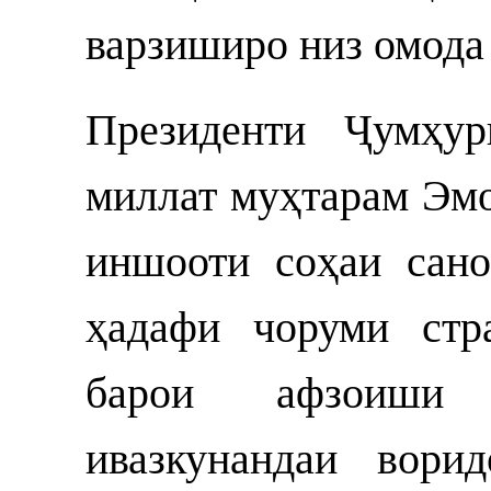
варзиширо низ омода
Президенти Ҷумҳур
миллат муҳтарам Эм
иншооти соҳаи сано
ҳадафи чоруми стр
барои афзоиши 
ивазкунандаи вори