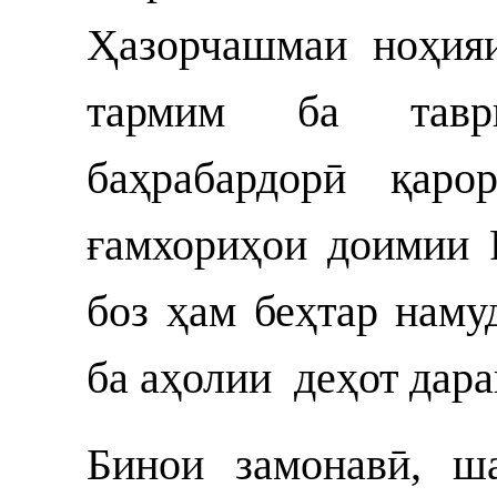
Ҳазорчашмаи ноҳия
тармим ба тавр
баҳрабардорӣ қаро
ғамхориҳои доимии 
боз ҳам беҳтар наму
ба аҳолии деҳот дара
Бинои замонавӣ, ш