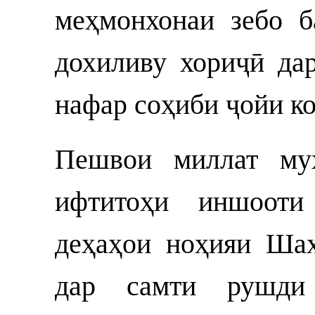
меҳмонхонаи зебо б
дохиливу хориҷӣ дар
нафар соҳиби ҷойи к
Пешвои миллат му
ифтитоҳи иншооти 
деҳаҳои ноҳияи Ша
дар самти рушди 