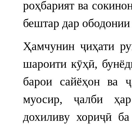
роҳбарият ва сокино
бештар дар ободонии 
Ҳамчунин ҷиҳати ру
шароити кӯҳӣ, бунё
барои сайёҳон ва ҷ
муосир, ҷалби ҳа
дохиливу хориҷӣ ба