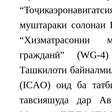
“Тоҷикаэронавигатс
муштараки солонаи
“Хизматрасонии м
гражданӣ” (WG-4
Ташкилоти байналми
(ICAO) оид ба татб
тавсияшуда дар А