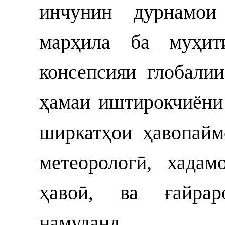
инчунин дурнамои
марҳила ба муҳи
консепсияи глобали
ҳамаи иштирокчиёни 
ширкатҳои ҳавопайм
метеорологӣ, хадам
ҳавоӣ, ва ғайрар
намуданд.