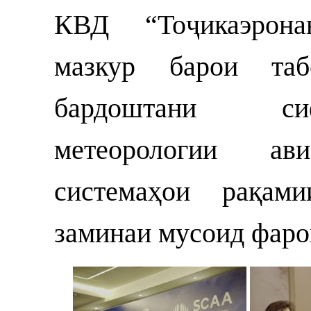
КВД “Тоҷикаэрона
мазкур барои таб
бардоштани си
метеорологии ав
системаҳои рақам
заминаи мусоид фаро