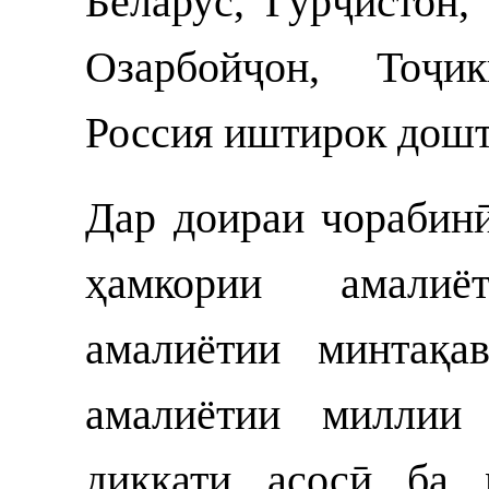
Беларус, Гурҷистон,
Озарбойҷон, Тоҷи
Россия иштирок дошт
Дар доираи чорабин
ҳамкории амали
амалиётии минтақа
амалиётии миллии
диққати асосӣ ба 