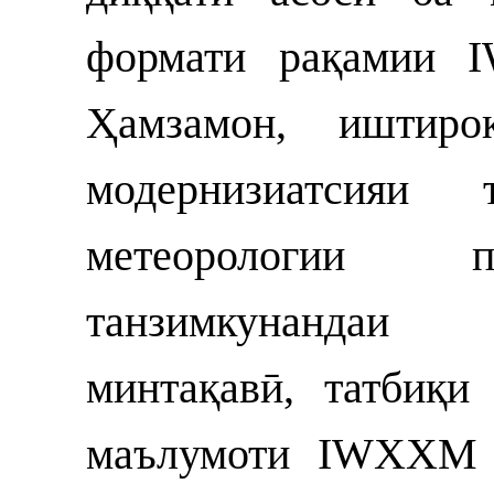
формати рақамии I
Ҳамзамон, иштиро
модернизиатсияи 
метеорологии п
танзимкунандаи 
минтақавӣ, татбиқи
маълумоти IWXXM д