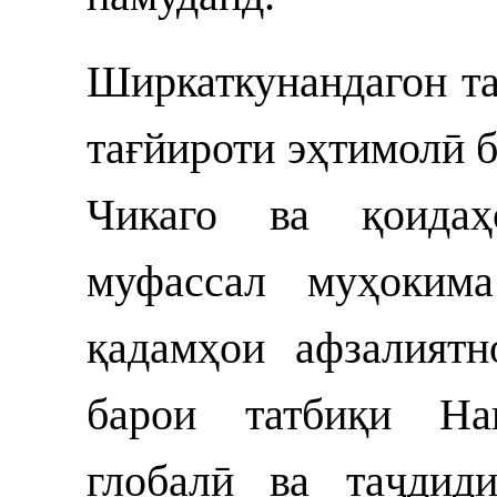
Ширкаткунандагон та
тағйироти эҳтимолӣ 
Чикаго ва қоида
муфассал муҳокима
қадамҳои афзалият
барои татбиқи Нақ
глобалӣ ва таҷдид