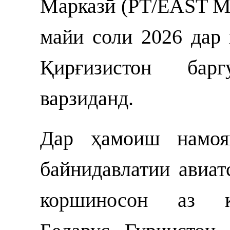
Марказӣ (PT/EAST ME
майи соли 2026 дар
Қирғизистон бар
варзиданд.
Дар ҳамоиш намоя
байнидавлатии авиат
коршиносон аз к