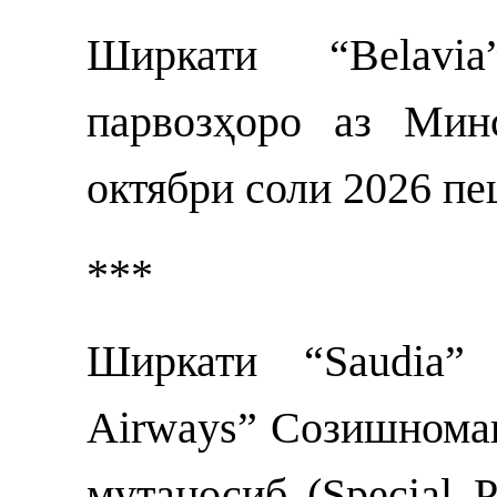
Ширкати “Belavi
парвозҳоро аз Мин
октябри соли 2026 п
***
Ширкати “Saudia”
Airways” Созишномаи
мутаносиб (Special P