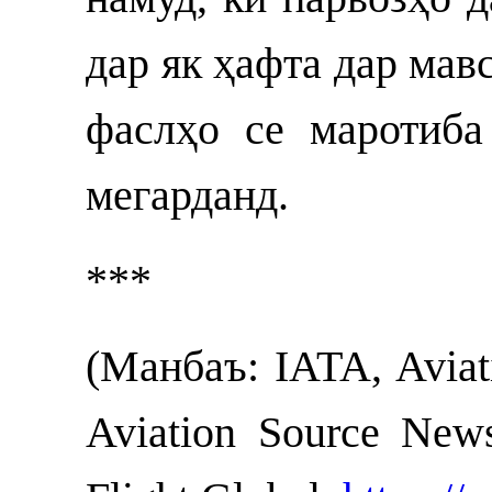
дар як ҳафта дар мав
фаслҳо се маротиба
мегарданд.
***
(Манбаъ: IATA, Aviati
Aviation Source News