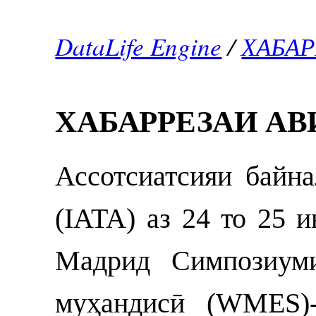
DataLife Engine
/
ХАБА
ХАБАРРЕЗАИ А
Ассотсиатсияи байн
(IATA) аз 24 то 25 
Мадрид Симпозиуми
муҳандисӣ (WMES)-