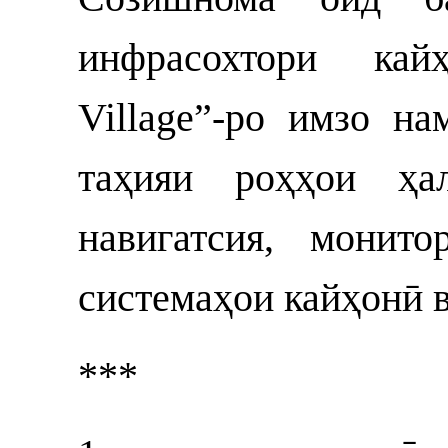
инфрасохтори кай
Village”-ро имзо н
таҳияи роҳҳои ҳа
навигатсия, монит
системаҳои кайҳонӣ 
***