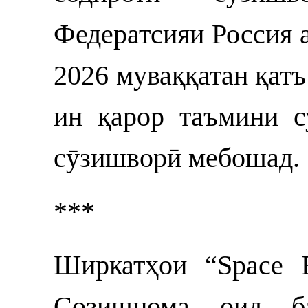
Федератсияи Россия а
2026 муваққатан қатъ
ин қарор таъмини с
сӯзишворӣ мебошад.
***
Ширкатҳои “Space E
Созишнома оид б