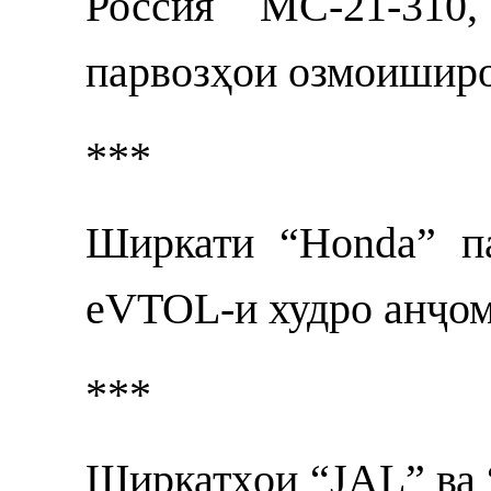
Россия MC-21-310
парвозҳои озмоиширо
***
Ширкати “Honda” п
eVTOL-и худро анҷом
***
Ширкатҳои “JAL” ва