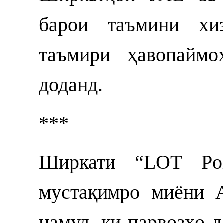
барои таъмини хиз
таъмири ҳавопаймо
доданд.
***
Ширкати “LOT Poli
мустақимро миёни 
намуд, ки парвозҳо 