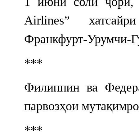
1 июни соли ҷорӣ, 
Airlines” хатса
Франкфурт-Урумчи-Гу
***
Филиппин ва Федер
парвозҳои мутақимро
***