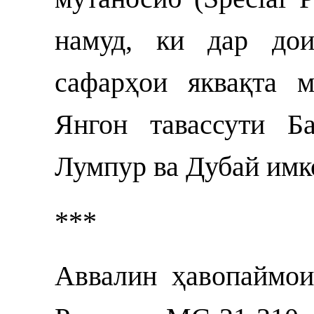
намуд, ки дар дои
сафарҳои яквақта 
Янгон тавассути Ба
Лумпур ва Дубай имк
***
Аввалин ҳавопаймои