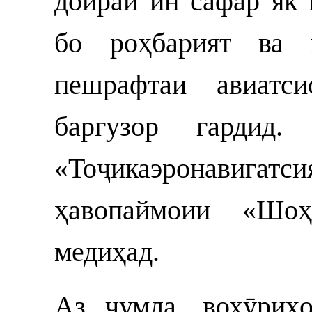
доираи ин сафар як 
бо роҳбарият ва 
пешрафтаи авиатс
баргузор гарди
«Тоҷикаэронавигатси
ҳавопаймоии «Шоҳ
медиҳад.
Аз ҷумла, вохӯриҳ