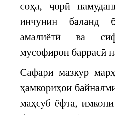
соҳа, ҷорӣ намудан
инчунин баланд б
амалиётӣ ва сиф
мусофирон баррасӣ н
Сафари мазкур мар
ҳамкориҳои байналм
маҳсуб ёфта, имкони