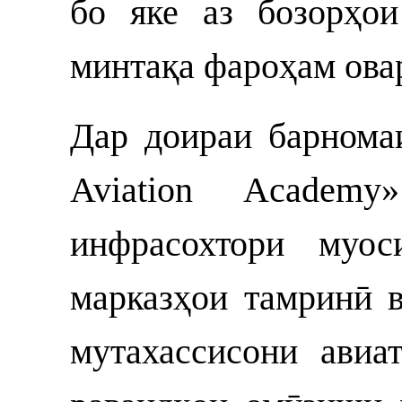
бо яке аз бозорҳо
минтақа фароҳам ова
Дар доираи барномаи
Aviation Academ
инфрасохтори муос
марказҳои тамринӣ 
мутахассисони авиа