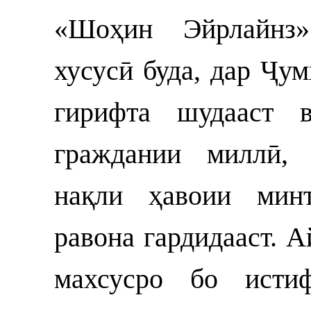
«Шоҳин Эйрлайнз»
хусусӣ буда, дар Ҷу
гирифта шудааст 
граждании миллӣ, 
нақли ҳавоии минт
равона гардидааст. 
махсусро бо исти