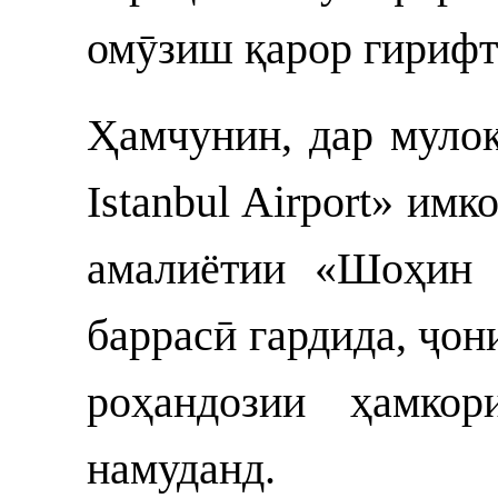
омӯзиш қарор гирифт
Ҳамчунин, дар муло
Istanbul Airport» им
амалиётии «Шоҳин 
баррасӣ гардида, ҷон
роҳандозии ҳамкор
намуданд.