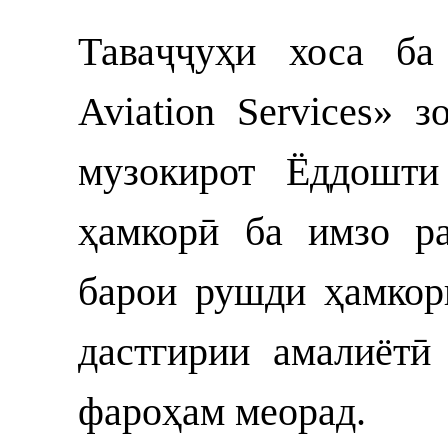
Таваҷҷуҳи хоса ба
Aviation Services» 
музокирот Ёддошти
ҳамкорӣ ба имзо р
барои рушди ҳамкор
дастгирии амалиётӣ
фароҳам меорад.