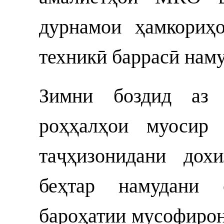
дурнамои ҳамкориҳ
техникӣ баррасӣ наму
Зимни боздид аз «
роҳҳалҳои муосир 
таҷҳизонидани дох
беҳтар намудани 
бароҳатии мусофирон