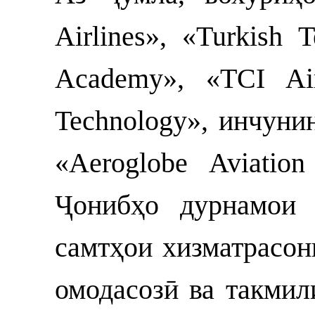
Airlines», «Turkish T
Academy», «TCI Airc
Technology», инчунин
«Aeroglobe Aviatio
Ҷонибҳо дурнамои 
самтҳои хизматрасон
омодасозӣ ва такмил