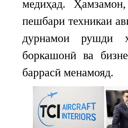
медиҳад. Ҳамзамон,
пешбари техникаи ав
дурнамои рушди ҳ
боркашонӣ ва бизне
баррасӣ менамояд.