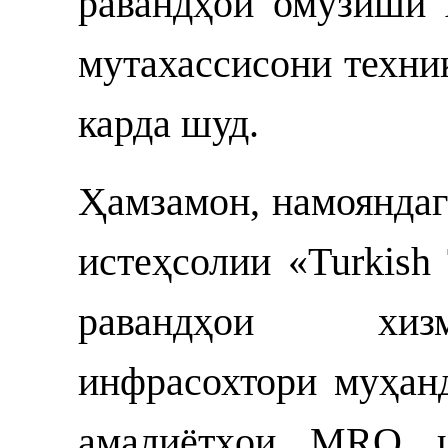
равандҳои омӯзиши 
мутахассисони техни
карда шуд.
Ҳамзамон, намояндаг
истеҳсолии «Turkish 
равандҳои хизм
инфрасохтори муҳан
амалиётҳои MRO ш