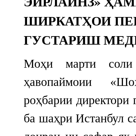
ЭЙРЛАЙНЗ» ҲАМ
ШИРКАТҲОИ ПЕ
ГУСТАРИШ МЕД
Моҳи марти соли
ҳавопаймоии «Шо
роҳбарии директори 
ба шаҳри Истанбул с