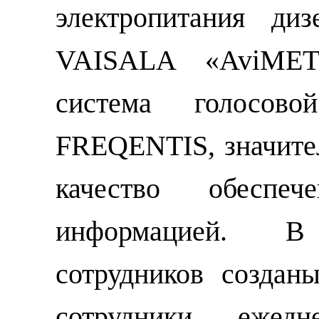
электропитания ди
VAISALA «AviMET
система голосо
FREQENTIS, значите
качество обеспече
информацией. В
сотрудников создан
сотрудники ежед