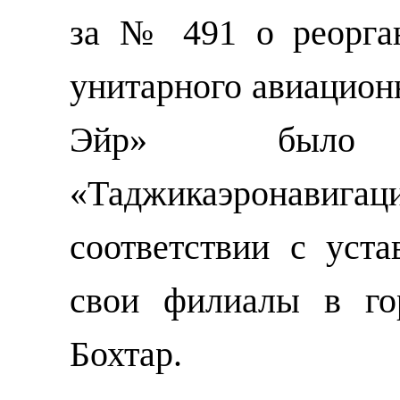
за № 491 о реорган
унитарного авиацион
Эйр» было
«Таджикаэронав
соответствии с уст
свои филиалы в го
Бохтар.