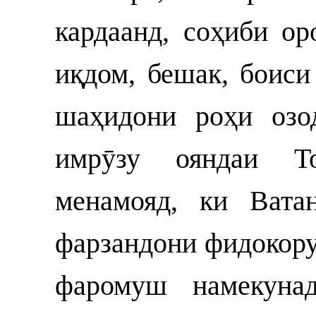
кардаанд, соҳиби о
иқдом, бешак, боис
шаҳидони роҳи озо
имрӯзу ояндаи То
менамояд, ки Вата
фарзандони фидокору
фаромуш намекуна