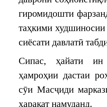
гиромидошти фарзан
таҳкими худшиносии
сиёсати давлатӣ табди
Сипас, ҳайати ин
ҳамроҳии дастаи ро
сӯи Масҷиди марка
ҳаракат намуданд.