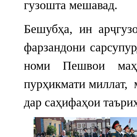
гузошта мешавад.
Бешубҳа, ин арҷгуз
фарзандони сарсупур
номи Пешвои маҳб
пурҳикмати миллат,
дар саҳифаҳои таърих