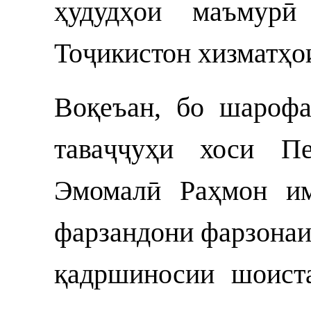
ҳудудҳои маъмурӣ
Тоҷикистон хизматҳо
Воқеъан, бо шарофа
таваҷҷуҳи хоси П
Эмомалӣ Раҳмон им
фарзандони фарзонаи
қадршиносии шоист