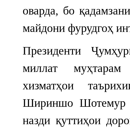
оварда, бо қадамзан
майдони фурудгоҳ ин
Президенти Ҷумҳур
миллат муҳтара
хизматҳои таърих
Шириншо Шотемур 
назди қуттиҳои дор