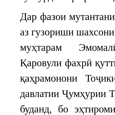
Дар фазои мутантани
аз гузориши шахсони
муҳтарам Эмомал
Қаровули фахрӣ қутт
қаҳрамонони Тоҷик
давлатии Ҷумҳурии 
буданд, бо эҳтиром