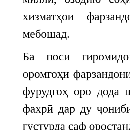
хизматҳои фарзанд
мебошад.
Ба поси гиромидо
оромгоҳи фарзандони
фурудгоҳ оро дода 
фахрӣ дар ду ҷониб
густурда саф оростан