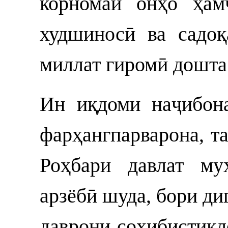
корномаи онҳо ҳам
худшиносӣ ва садоқ
миллат гиромӣ дошта
Ин иқдоми наҷибон
фарҳангпарварона, т
Роҳбари давлат му
арзёбӣ шуда, бори ди
даврони соҳибистиқл