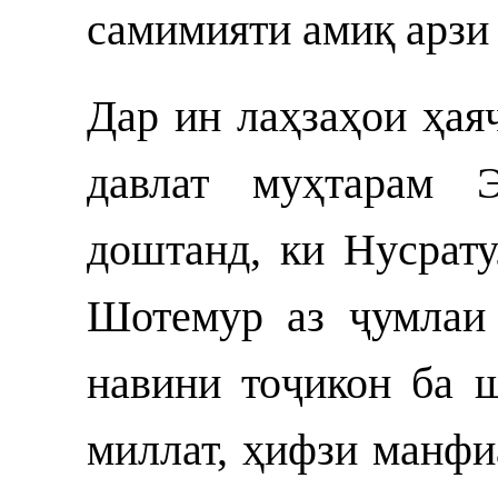
самимияти амиқ арзи
Дар ин лаҳзаҳои ҳая
давлат муҳтарам 
доштанд, ки Нусра
Шотемур аз ҷумлаи 
навини тоҷикон ба 
миллат, ҳифзи манфи