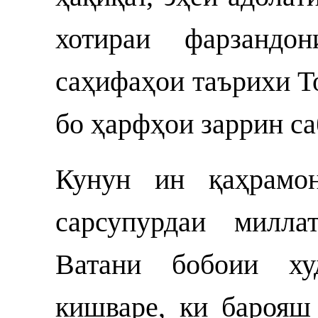
хотираи фарзандо
саҳифаҳои таърихи Т
бо ҳарфҳои заррин са
Кунун ин қаҳрамон
сарсупурдаи милла
Ватани бобоии ху
кишваре, ки бароя