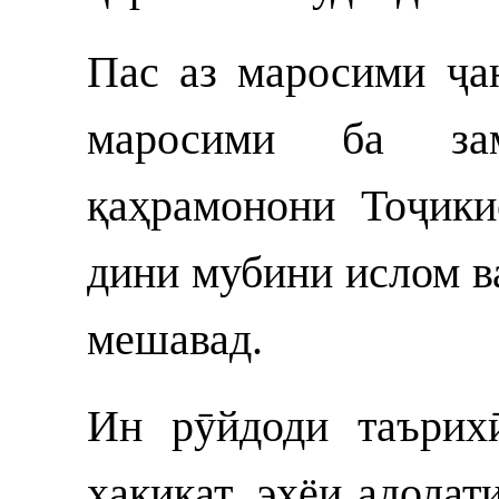
Пас аз маросими ҷа
маросими ба за
қаҳрамонони Тоҷики
дини мубини ислом в
мешавад.
Ин рӯйдоди таърих
ҳақиқат, эҳёи адола