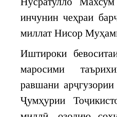
Нусратулло Махсу
инчунин чеҳраи бар
миллат Нисор Муҳам
Иштироки бевосита
маросими таърих
равшани арҷгузории
Ҷумҳурии Тоҷикист
миллӣ, озодию соҳи