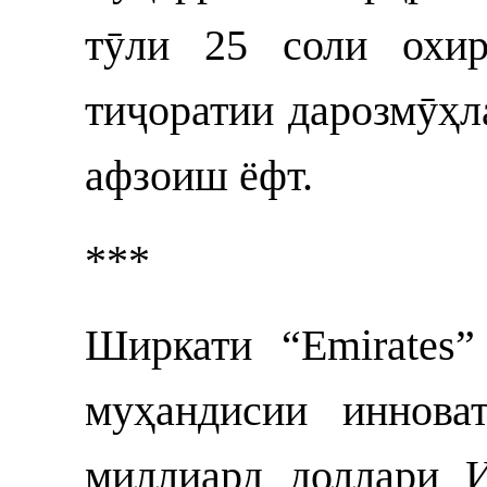
тӯли 25 соли охир
тиҷоратии дарозмӯҳл
афзоиш ёфт.
***
Ширкати “Emirates
муҳандисии иннова
миллиард доллари 