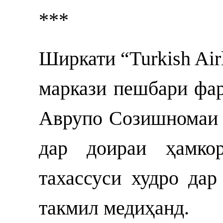
***
Ширкати “Turkish Airli
маркази пешбари фар
Аврупо Созишномаи 
дар доираи ҳамкор
тахассуси худро дар
такмил медиҳанд.