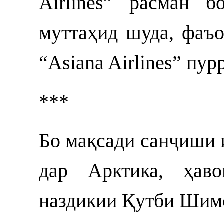
Airlines” расман 
муттаҳид шуда, фаъо
“Asiana Airlines” пур
***
Бо мақсади санҷиши 
дар Арктика, ҳаво
наздикии Қутби Шимо