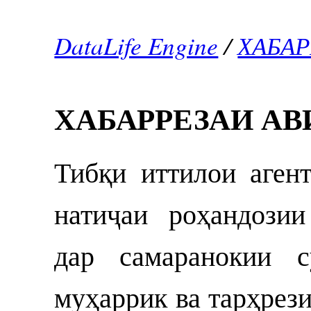
DataLife Engine
/
ХАБА
ХАБАРРЕЗАИ А
Тибқи иттилои аген
натиҷаи роҳандози
дар самаранокии с
муҳаррик ва тарҳрез