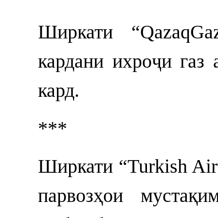
Ширкати “QazaqGa
кардани ихроҷи газ 
кард.
***
Ширкати “Turkish Air
парвозҳои мустақи