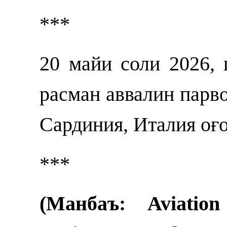
***
20 майи соли 2026, 
расман аввалин парв
Сардиния, Италия оғ
***
(Манбаъ: Aviatio