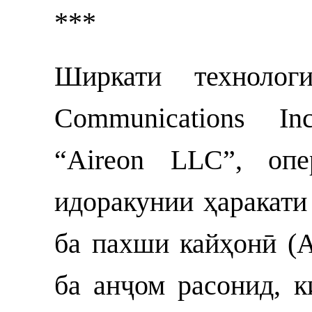
***
Ширкати технологи
Communications In
“Aireon LLC”, опе
идоракунии ҳаракати
ба пахши кайҳонӣ (
ба анҷом расонид, 