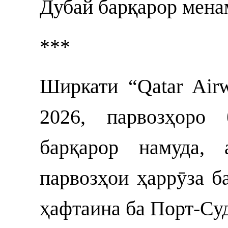
Дубай барқарор мена
***
Ширкати “Qatar Air
2026, парвозҳоро
барқарор намуда,
парвозҳои ҳаррӯза б
ҳафтаина ба Порт-Суд