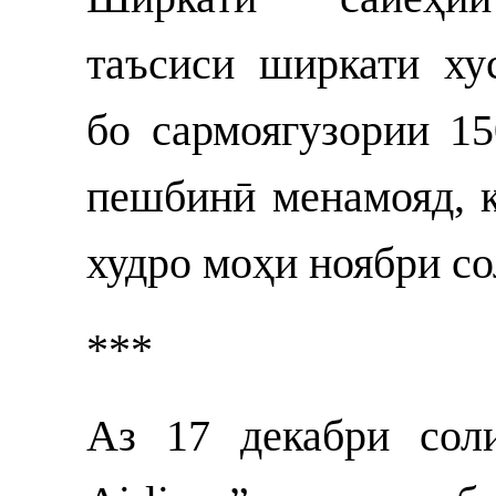
таъсиси ширкати ху
бо сармоягузории 
пешбинӣ менамояд, 
худро моҳи ноябри со
***
Аз 17 декабри сол