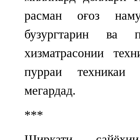
расман оғоз нам
бузургтарин ва п
хизматрасонии тех
пурраи техникаи 
мегардад.
***
Ширкати сайёҳии