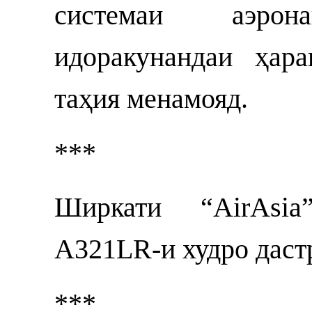
системаи аэрона
идоракунандаи ҳар
таҳия менамояд.
***
Ширкати “AirAsia
A321LR-и худро даст
***