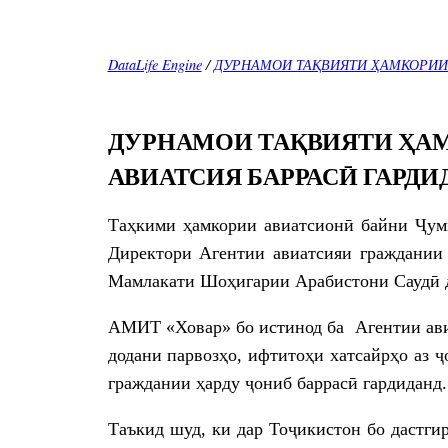
DataLife Engine
/
ДУРНАМОИ ТАҚВИЯТИ ҲАМКОРИИ 
ДУРНАМОИ ТАҚВИЯТИ ҲАМ
АВИАТСИЯ БАРРАСӢ ГАРДИ
Таҳкими ҳамкории авиатсионӣ байни Ҷум
Директори Агентии авиатсияи граждании
Мамлакати Шоҳигарии Арабистони Саудӣ д
АМИТ «Ховар» бо истинод ба Агентии ави
додани парвозҳо, ифтитоҳи хатсайрҳо аз 
граждании ҳарду ҷониб баррасӣ гардиданд.
Таъкид шуд, ки дар Тоҷикистон бо дастг