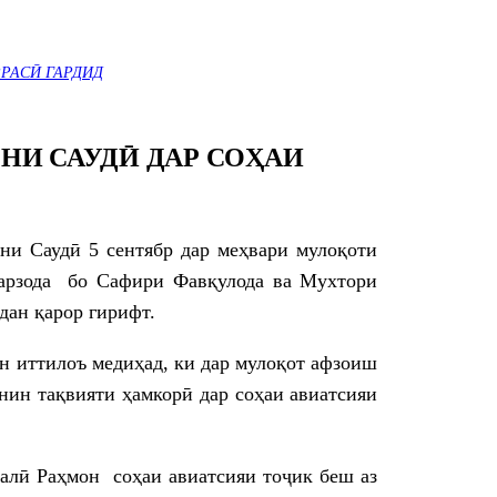
РАСӢ ГАРДИД
НИ САУДӢ ДАР СОҲАИ
и Саудӣ 5 сентябр дар меҳвари мулоқоти
зарзода бо Сафири Фавқулода ва Мухтори
ан қарор гирифт.
 иттилоъ медиҳад, ки дар мулоқот афзоиш
нин тақвияти ҳамкорӣ дар соҳаи авиатсияи
алӣ Раҳмон соҳаи авиатсияи тоҷик беш аз