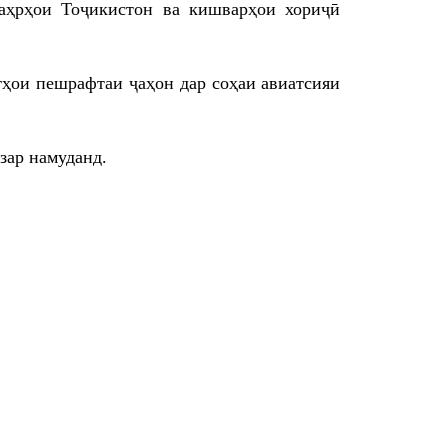
аҳрҳои Тоҷикистон ва кишварҳои хориҷӣ
ҳои пешрафтаи ҷаҳон дар соҳаи авиатсияи
зар намуданд.