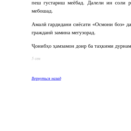
пеш густариш меёбад. Далели ин соли 
мебошад.
Амалӣ гардидани сиёсати «Осмони боз» д
гражданӣ замина мегузорад.
Ҷонибҳо ҳамзамон доир ба таҳкими дурнам
5 сен
Вернуться назад