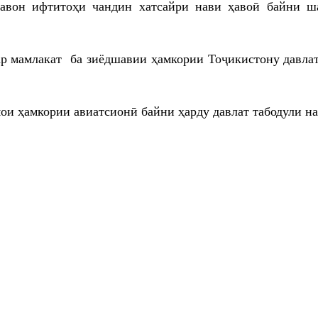
равон ифтитоҳи чандин хатсайри нави ҳавоӣ байни ш
ар мамлакат ба зиёдшавии ҳамкории Тоҷикистону давлат
ои ҳамкории авиатсионӣ байни ҳарду давлат табодули на