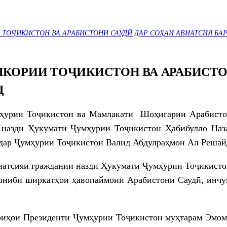
ТОҶИКИСТОН ВА АРАБИСТОНИ САУДӢ ДАР СОҲАИ АВИАТСИЯ БАР
КОРИИ ТОҶИКИСТОН ВА АРАБИСТО
Д
ҳурии Тоҷикистон ва Мамлакати Шоҳигарии Арабистон
 назди Ҳукумати Ҷумҳурии Тоҷикистон Ҳабибулло На
ар Ҷумҳурии Тоҷикистон Валид Абдулраҳмон Ал Решайд
атсияи граждании назди Ҳукумати Ҷумҳурии Тоҷикистон
ҷониби ширкатҳои ҳавопаймоии Арабистони Саудӣ, инчу
ириҳои Президенти Ҷумҳурии Тоҷикистон муҳтарам Эмом