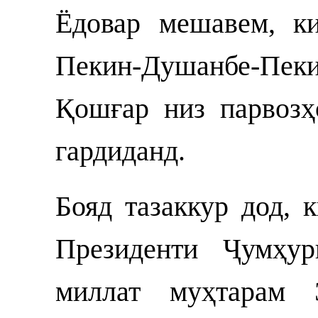
Ёдовар мешавем, к
Пекин-Душанбе-Пе
Қошғар низ парвозҳ
гардиданд.
Бояд тазаккур дод, 
Президенти Ҷумҳур
миллат муҳтарам 