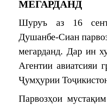
МЕГАРДАНД
Шуруъ аз 16 сент
Душанбе-Сиан парвоз
мегарданд. Дар ин 
Агентии авиатсияи 
Ҷумҳурии Тоҷикистон
Парвозҳои мустақим