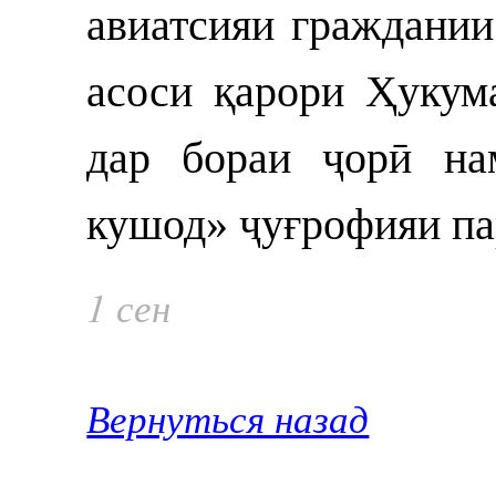
авиатсияи граждании
асоси қарори Ҳукум
дар бораи ҷорӣ на
кушод» ҷуғрофияи па
1 сен
Вернуться назад