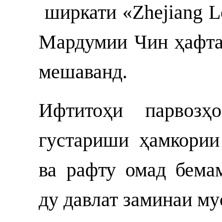
ширкати «Zhejiang L
Мардумии Чин ҳафта
мешаванд.
Ифтитоҳи парвоз
густариши ҳамкории
ва рафту омад бема
ду давлат заминаи м