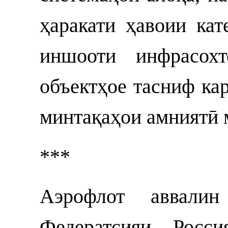
ҳаракати ҳавоии ка
иншооти инфрасохт
объектҳое тасниф кар
минтақаҳои амниятӣ 
***
Аэрофлот аввалин
Федератсияи Росс