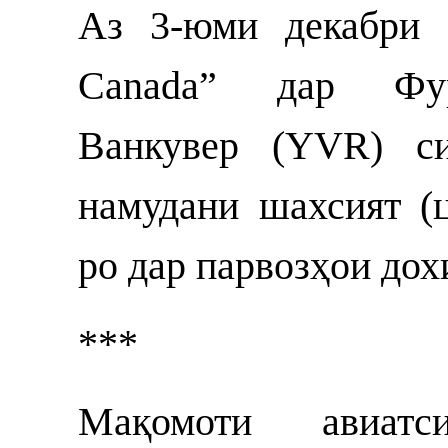
Аз 3-юми декабри 
Canada” дар Фур
Ванкувер (YVR) си
намудани шахсият (
ро дар парвозҳои дох
***
Мақомоти авиа