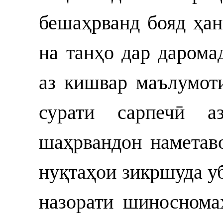
бешаҳрванд бояд ҳа
на танҳо дар дарома
аз кишвар маълумот
сурати сарпечӣ а
шаҳрвандон наметав
нуқтаҳои зикршуда у
назорати шиноснома