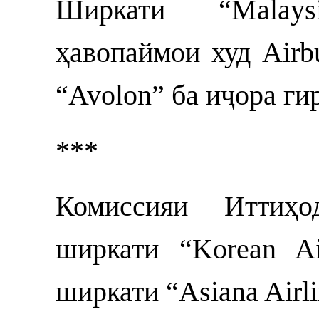
Ширкати “Malays
ҳавопаймои худ Airb
“Avolon” ба иҷора ги
***
Комиссияи Иттиҳ
ширкати “Korean A
ширкати “Asiana Airli