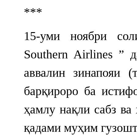
***
15-уми ноябри сол
Southern Airlines ”
аввалин зинапояи (
барқироро ба истиф
ҳамлу нақли сабз ва
қадами муҳим гузошт