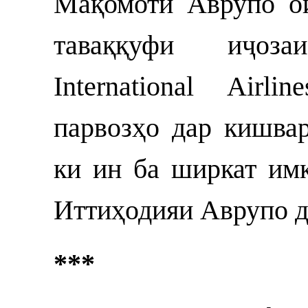
Мақомоти Аврупо ои
таваққуфи иҷоза
International Air
парвозҳо дар кишва
ки ин ба ширкат имк
Иттиҳодияи Аврупо д
***