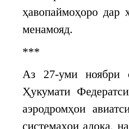
ҳавопаймоҳоро дар 
менамояд.
***
Аз 27-уми ноябри 
Ҳукумати Федератси
аэродромҳои авиатс
системаҳои алоқа, н