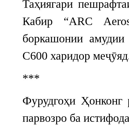
Таҳиягари пешрафта
Кабир “ARC Aeros
боркашонии амудии
C600 харидор меҷӯяд
***
Фурудгоҳи Ҳонконг 
парвозро ба истифода