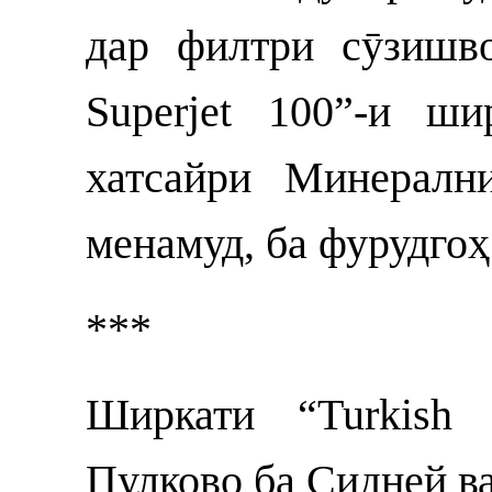
дар филтри сӯзишв
Superjet 100”-и ш
хатсайри Минералн
менамуд, ба фурудгоҳ
***
Ширкати “Turkish 
Пулково ба Сидней ва