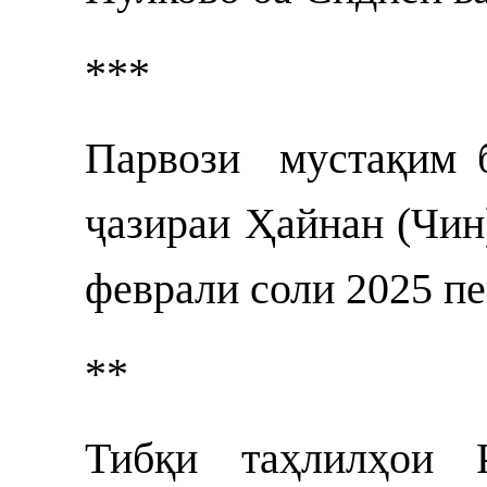
***
Парвози мустақим б
ҷазираи Ҳайнан (Чин)
феврали соли 2025 п
**
Тибқи таҳлилҳои Р