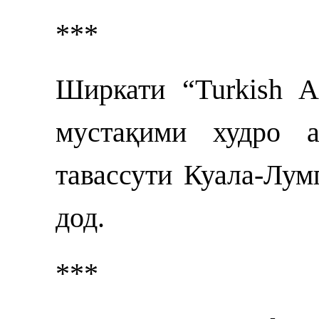
***
Ширкати “Turkish Ai
мустақими худро 
тавассути Куала-Лу
дод.
***