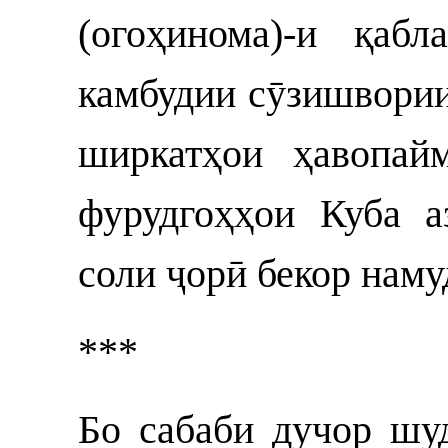
(огоҳинома)-и қаб
камбудии сӯзишвории
ширкатҳои ҳавопай
фурудгоҳҳои Куба а
соли ҷорӣ бекор наму
***
Бо сабаби дучор шу