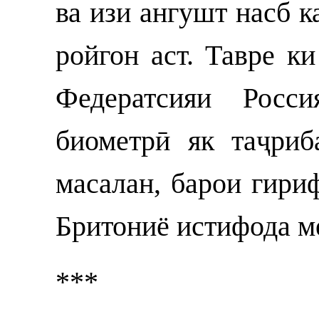
ва изи ангушт насб к
ройгон аст. Тавре к
Федератсияи Росси
биометрӣ як таҷриб
масалан, барои гири
Бритониё истифода м
***