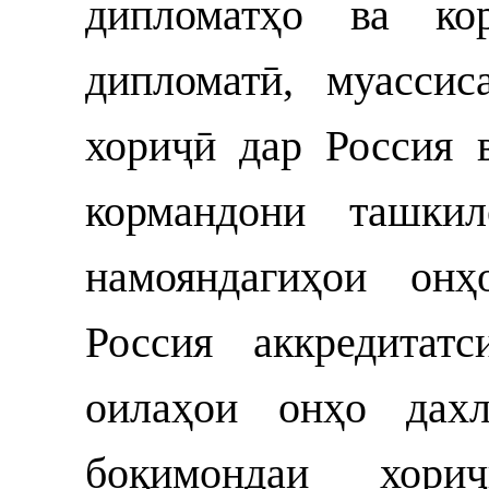
дипломатҳо ва кор
дипломатӣ, муассис
хориҷӣ дар Россия 
кормандони ташкил
намояндагиҳои онҳ
Россия аккредитат
оилаҳои онҳо дахл
боқимондаи хори