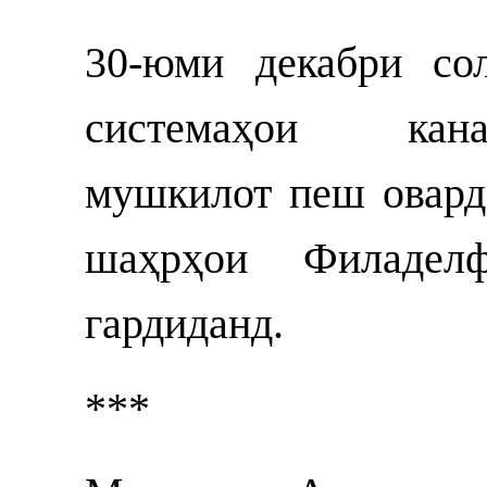
30-юми декабри со
системаҳои кана
мушкилот пеш овард,
шаҳрҳои Филадел
гардиданд.
***