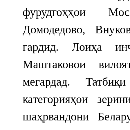
фурудгоҳҳои Мо
Домодедово, Внуко
гардид. Лоиҳа и
Маштаковои вилоя
мегардад. Татбиқ
категорияҳои зери
шаҳрвандони Белар