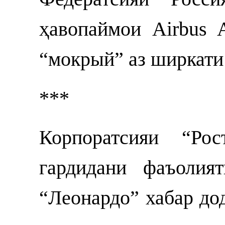
ҳавопаймои Airbus 
“мокрый” аз ширкати 
***
Корпоратсияи “Ро
гардидани фаъолия
“Леонардо” хабар дод