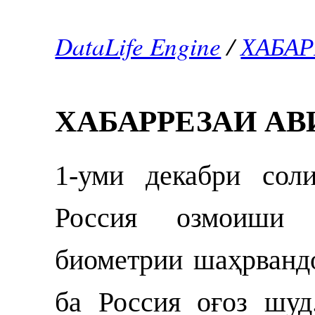
DataLife Engine
/
ХАБА
ХАБАРРЕЗАИ А
1-уми декабри сол
Россия озмоиши 
биометрии шаҳрванд
ба Россия оғоз шуд