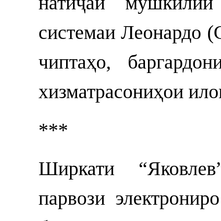
натиҷаи мушкилии
системаи Леонардо (
чиптаҳо, баргардо
хизматрасониҳои ило
***
Ширкати “Яковлев
парвози электронир