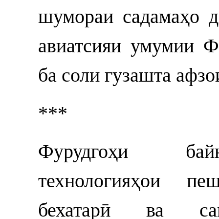
шумораи садамаҳо д
авиатсияи умумии Ф
ба соли гузашта афзо
***
Фурудгоҳи бай
технологияҳои пе
бехатарӣ ва сам