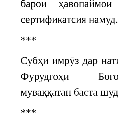
барои ҳавопаймои 
сертификатсия намуд
***
Субҳи имрӯз дар нат
Фурудгоҳи Бого
муваққатан баста шуд
***