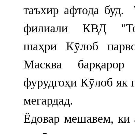
таъхир афтода буд.
филиали КВД "Тоҷ
шаҳри Кӯлоб парво
Масква барқарор 
фурудгоҳи Кӯлоб як 
мегардад.
Ёдовар мешавем, ки 