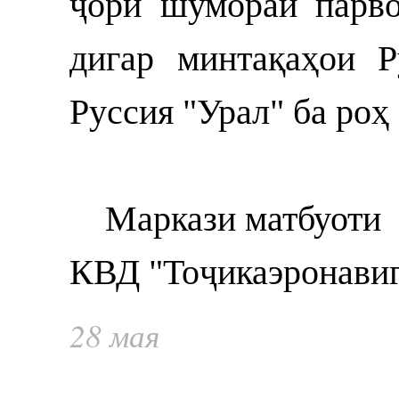
ҷорӣ шумораи парв
дигар минтақаҳои 
Руссия "Урал" ба роҳ
Маркази матбуоти
КВД "Тоҷикаэронавиг
28 мая