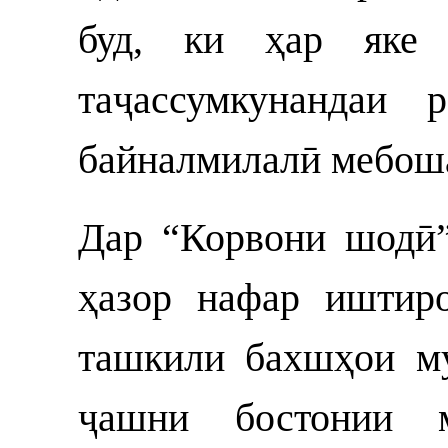
буд, ки ҳар яке
таҷассумкунандаи 
байналмилалӣ мебош
Дар “Корвони шодӣ”
ҳазор нафар иштиро
ташкили бахшҳои м
ҷашни бостонии м