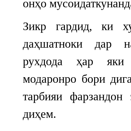
онҳо мусоидаткунанд
Зикр гардид, ки х
даҳшатноки дар н
рухдода ҳар яки 
модаронро бори диг
тарбияи фарзандон
диҳем.