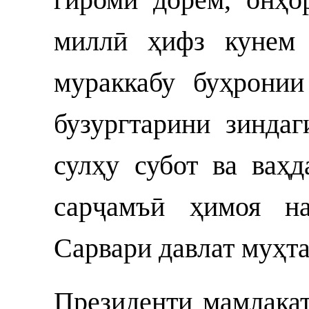
миллӣ ҳифз кунем 
мураккабу буҳрони
бузургтарини зиндаг
сулҳу субот ва ваҳ
сарҷамъӣ ҳимоя на
Сарвари давлат муҳт
Президенти мамлака