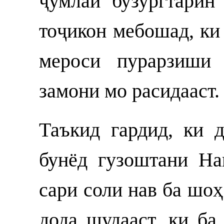
ҷумлаи бузургтарин
тоҷикон мебошад, ки
мероси пурарзиши 
замони мо расидааст.
Таъкид гардид, ки 
бунёд гузоштани На
сари соли нав ба шо
дода шудааст, ки ба