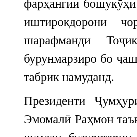
фарҳангии бошукӯҳи 
иштирокдорони чо
шарафманди Тоҷик
бурунмарзиро бо ҷа
табрик намуданд.
Президенти Ҷумҳур
Эмомалӣ Раҳмон таък