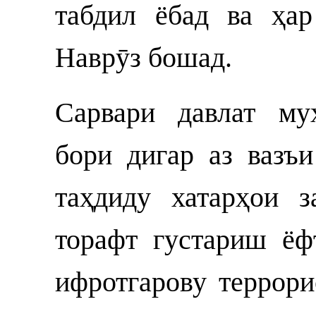
табдил ёбад ва ҳа
Наврӯз бошад.
Сарвари давлат му
бори дигар аз вазъ
таҳдиду хатарҳои 
торафт густариш ёф
ифротгарову террори