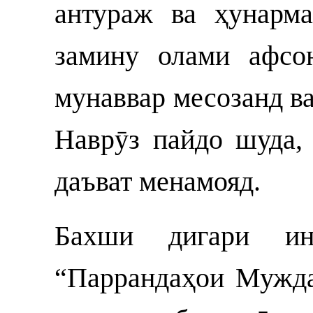
антураж ва ҳунарм
замину олами афсо
мунаввар месозанд в
Наврӯз пайдо шуда,
даъват менамояд.
Бахши дигари ин
“Паррандаҳои Мужда