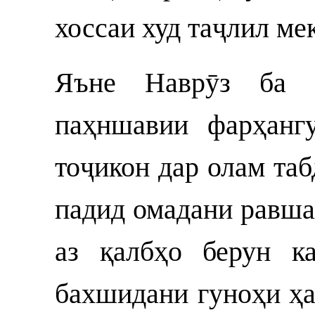
хоссаи худ таҷлил ме
Яъне Наврӯз ба 
паҳншавии фарҳанг
тоҷикон дар олам таб
падид омадани равшан
аз қалбҳо берун к
бахшидани гуноҳи ҳа