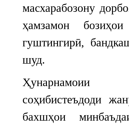
масхарабозону дорбо
ҳамзамон бозиҳо
гуштингирӣ, бандка
шуд.
Ҳунарнамоии о
соҳибистеъдоди жан
бахшҳои минбаъда