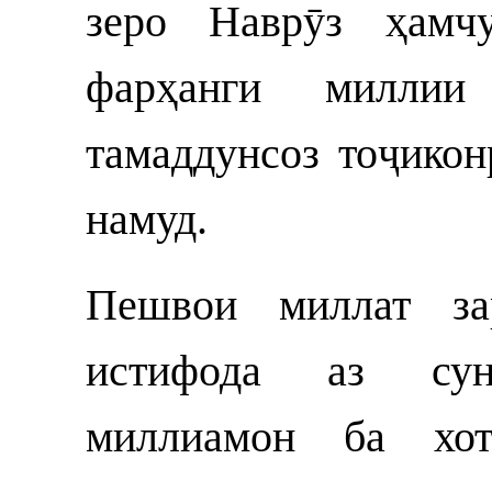
зеро Наврӯз ҳамч
фарҳанги миллии
тамаддунсоз тоҷико
намуд.
Пешвои миллат за
истифода аз сун
миллиамон ба хо