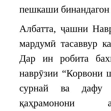
пешкаши бинандагон
Албатта, ҷашни Нав
мардумӣ тасаввур ка
Дар ин робита бах
наврӯзии “Корвони 
сурнай ва дафу 
қаҳрамонони а