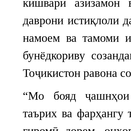
кишвари азизамон 
даврони истиқлоли д
намоем ва тамоми и
бунёдкориву созанд
Тоҷикистон равона со
“Мо бояд ҷашнҳои 
таърих ва фарҳангу 
гиромӣ дорем, онҳо