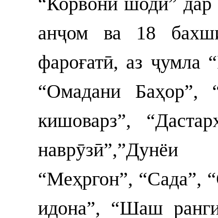
“Корвони шодӣ” дар 
анҷом ва 18 бахш
фароғатӣ, аз ҷумла 
“Омадани Баҳор”, 
кишоварз”, “Дастар
наврӯзӣ”,”Дунёи
“Меҳргон”, “Сада”, 
идона”, “Шаш ранги