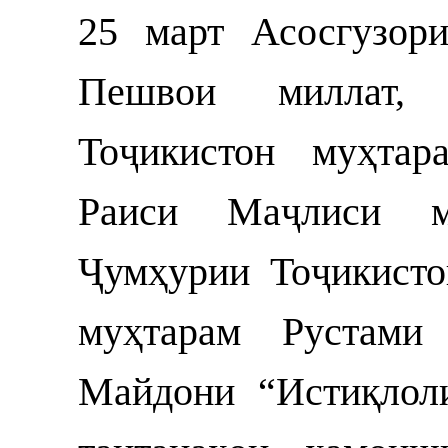
25 март Асосгузор
Пешвои миллат, 
Тоҷикистон муҳта
Раиси Маҷлиси 
Ҷумҳурии Тоҷикист
муҳтарам Рустами
Майдони “Истиқлол