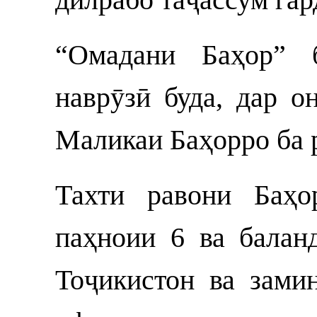
“Омадани Баҳор” 
наврӯзӣ буда, дар о
Маликаи Баҳорро ба р
Тахти равони Баҳо
паҳноии 6 ва балан
Тоҷикистон ва зами