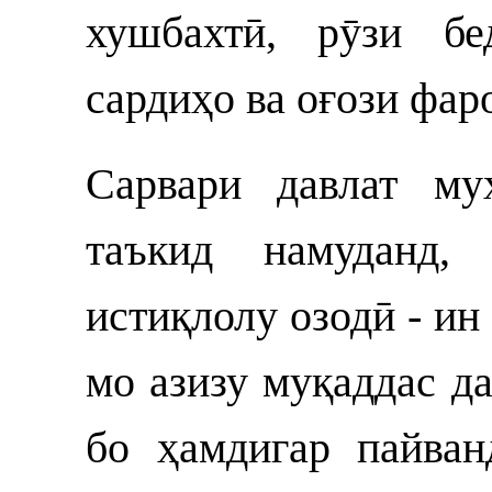
хушбахтӣ, рӯзи бе
сардиҳо ва оғози фа
Сарвари давлат му
таъкид намуданд
истиқлолу озодӣ - ин
мо азизу муқаддас д
бо ҳамдигар пайван