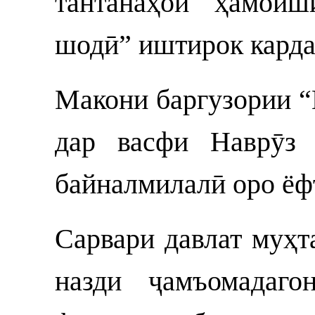
тантанаҳои ҳамоиш
шодӣ” иштирок кард
Макони баргузории 
дар васфи Наврӯз 
байналмилалӣ оро ёф
Сарвари давлат муҳ
назди ҷамъомадаго