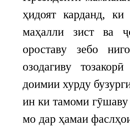
ҳидоят карданд, ки
маҳалли зист ва ҷ
ороставу зебо ниго
озодагиву тозакор
доимии хурду бузурги
ин ки тамоми гӯшаву
мо дар ҳамаи фаслҳои