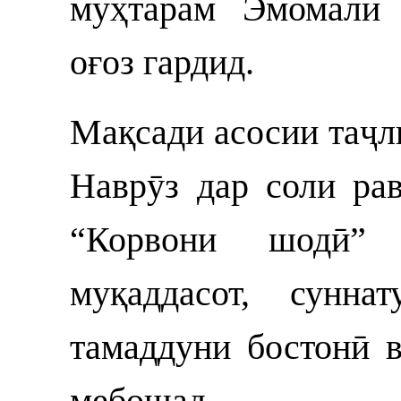
муҳтарам Эмомалӣ 
оғоз гардид.
Мақсади асосии таҷ
Наврӯз дар соли ра
“Корвони шодӣ” 
муқаддасот, сунна
тамаддуни бостонӣ 
мебошад.