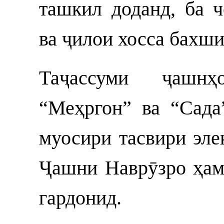
ташкил доданд, ба 
ва ҷилои хосса бахши
Таҷассуми ҷашнҳ
“Меҳргон” ва “Сада
муосири тасвири эле
Ҷашни Наврӯзро ҳам
гардонид.