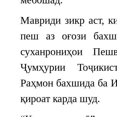
Мавриди зикр аст, к
пеш аз оғози бахш
суханрониҳои Пешв
Ҷумҳурии Тоҷикис
Раҳмон бахшида ба 
қироат карда шуд.