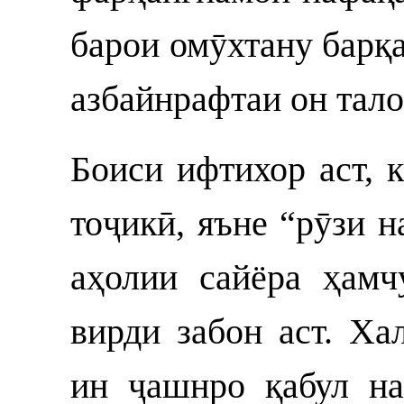
барои омӯхтану барқ
азбайнрафтаи он тал
Боиси ифтихор аст, 
тоҷикӣ, яъне “рӯзи 
аҳолии сайёра ҳам
вирди забон аст. Ха
ин ҷашнро қабул на