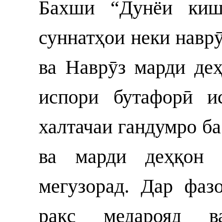
Бахши “Дунёи кишо
суннатҳои неки наврӯ
ва Наврӯз марди де
испори бутафорӣ и
халтачаи гандумро б
ва марди деҳқон 
мегузорад. Дар фаз
рақс медарояд ва