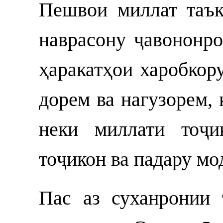
Пешвои миллат таък
наврасону ҷавононро
ҳаракатҳои харобкор
дорем ва нагузорем,
неки миллати тоҷи
тоҷикон ва падару мо
Пас аз суханронии 