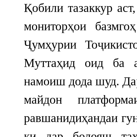
Қобили тазаккур аст
мониторҳои базмго
Ҷумҳурии Тоҷикист
Муттаҳид оид ба а
намоиш дода шуд. Да
майдон платформ
равшанидиҳандаи гун
ки дар болояш тах