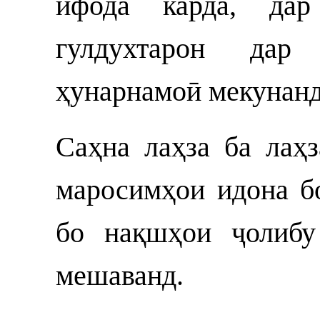
ифода карда, да
гулдухтарон дар
ҳунарнамоӣ мекунанд
Саҳна лаҳза ба лаҳз
маросимҳои идона б
бо нақшҳои ҷолибу
мешаванд.