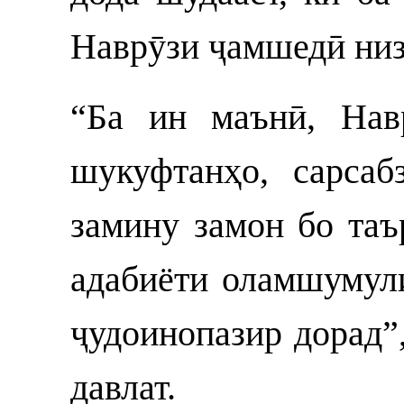
Наврӯзи ҷамшедӣ низ
“Ба ин маънӣ, Нав
шукуфтанҳо, сарсаб
замину замон бо таъ
адабиёти оламшумул
ҷудоинопазир дорад”
давлат.