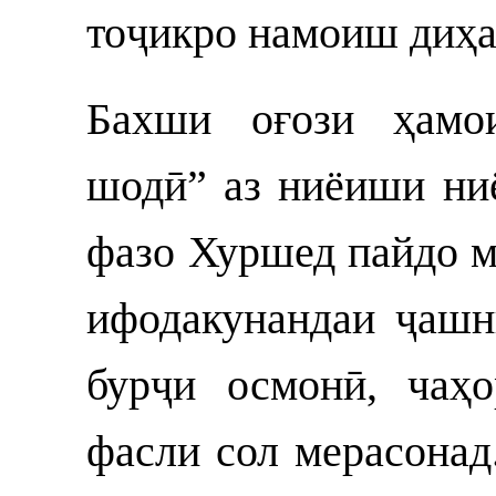
тоҷикро намоиш диҳа
Бахши оғози ҳамо
шодӣ” аз ниёиши ни
фазо Хуршед пайдо м
ифодакунандаи ҷашн
бурҷи осмонӣ, чаҳ
фасли сол мерасона