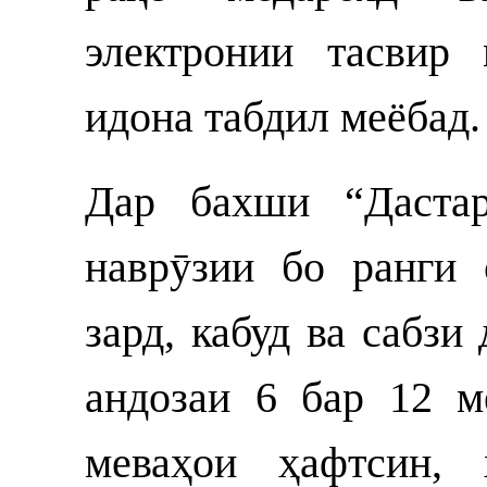
электронии тасвир
идона табдил меёбад.
Дар бахши “Дастар
наврӯзии бо ранги 
зард, кабуд ва сабз
андозаи 6 бар 12 м
меваҳои ҳафтсин,