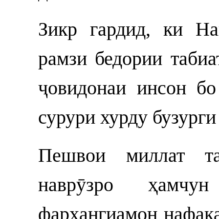
Зикр гардид, ки Н
рамзи бедории табиа
ҷовидонаи инсон бо
сурури хурду бузург
Пешвои миллат т
наврӯзро ҳамчун
фарҳангиамон нафақа