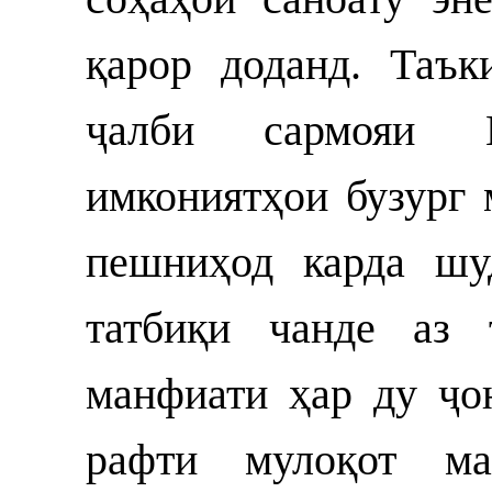
қарор доданд. Таък
ҷалби сармояи 
имкониятҳои бузург 
пешниҳод карда шу
татбиқи чанде аз 
манфиати ҳар ду ҷо
рафти мулоқот ма