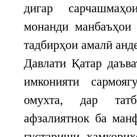
дигар сарчашмаҳо
монанди манбаъҳои 
тадбирҳои амалӣ анд
Давлати Қатар даъва
имконияти сармояг
омухта, дар тат
афзалиятнок ба ман
густариши ҳамкори