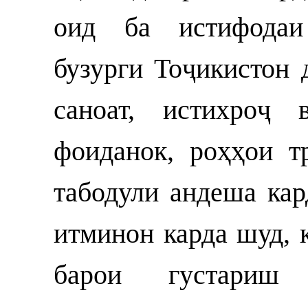
оид ба истифодаи
бузурги Тоҷикистон 
саноат, истихроҷ 
фоиданок, роҳҳои т
табодули андеша кар
итминон карда шуд, 
барои густариш 