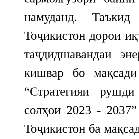
намуданд. Таъкид
Тоҷикистон дорои иқ
таҷдидшавандаи эн
кишвар бо мақсади
“Стратегияи рушди
солҳои 2023 - 2037”
Тоҷикистон ба мақсад