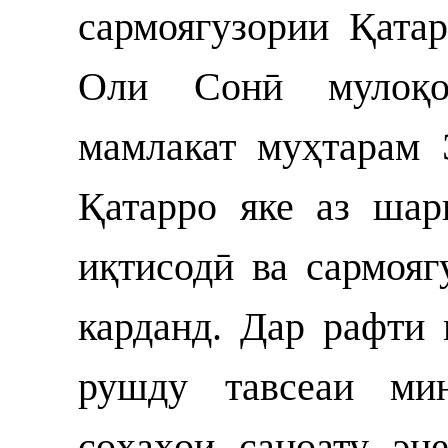
сармоягузории Қат
Оли Сонӣ мулоқот
мамлакат муҳтарам
Қатарро яке аз ша
иқтисодӣ ва сармояг
карданд. Дар рафти
рушду тавсеаи мин
соҳаҳои саноату эн