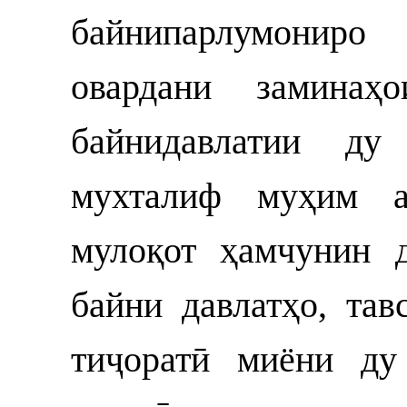
байнипарлумонир
овардани заминаҳ
байнидавлатии ду
мухталиф муҳим а
мулоқот ҳамчунин 
байни давлатҳо, тав
тиҷоратӣ миёни ду