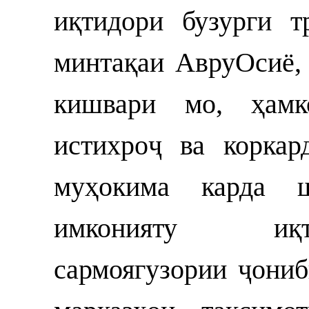
иқтидори бузурги т
минтақаи АвруОсиё,
кишвари мо, ҳамк
истихроҷ ва коркар
муҳокима карда ш
имконияту иқт
сармоягузории ҷониб