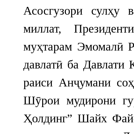
Асосгузори сулҳу 
миллат, Президент
муҳтарам Эмомалӣ Р
давлатӣ ба Давлати 
раиси Анҷумани соҳ
Шӯрои мудирони гу
Ҳолдинг” Шайх Фай