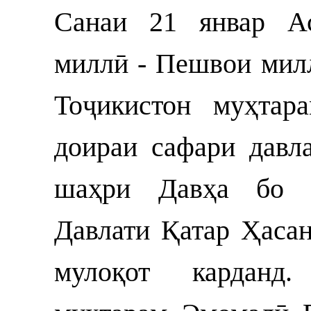
Санаи 21 январ Ас
миллӣ - Пешвои мил
Тоҷикистон муҳтар
доираи сафари давл
шаҳри Давҳа бо 
Давлати Қатар Ҳаса
мулоқот карданд.