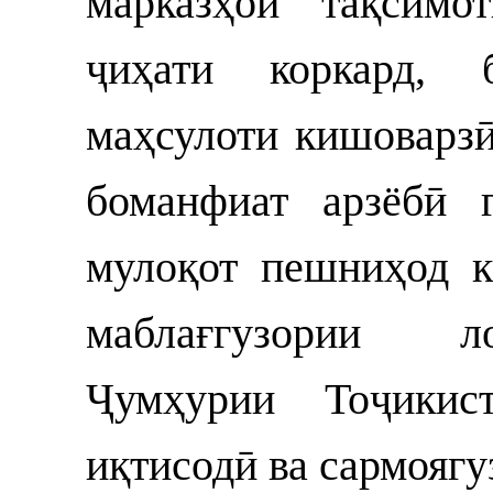
марказҳои тақсимо
ҷиҳати коркард, 
маҳсулоти кишоварзӣ
боманфиат арзёбӣ 
мулоқот пешниҳод к
маблағгузории л
Ҷумҳурии Тоҷикис
иқтисодӣ ва сармоягу