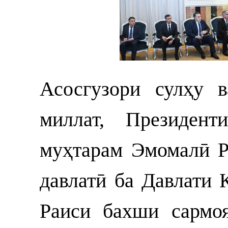
Асосгузори сулҳу 
миллат, Президент
муҳтарам Эмомалӣ Р
давлатӣ ба Давлати 
Раиси бахши сармо