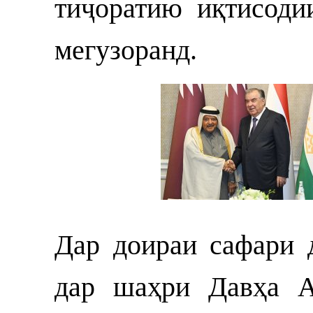
тиҷоратию иқтисоди
мегузоранд.
Дар доираи сафари 
дар шаҳри Давҳа А