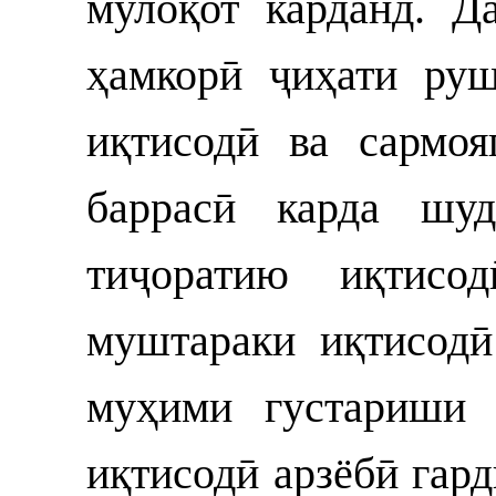
мулоқот карданд. Д
ҳамкорӣ ҷиҳати ру
иқтисодӣ ва сармо
баррасӣ карда шуд
тиҷоратию иқтисо
муштараки иқтисодӣ
муҳими густариши 
иқтисодӣ арзёбӣ гар