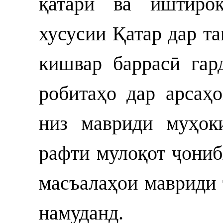
қатарӣ ва иштирок
хусусии Қатар дар т
кишвар баррасӣ гар
робитаҳо дар арсаҳ
низ мавриди муҳок
рафти мулоқот ҷониб
масъалаҳои мавриди 
намуданд.