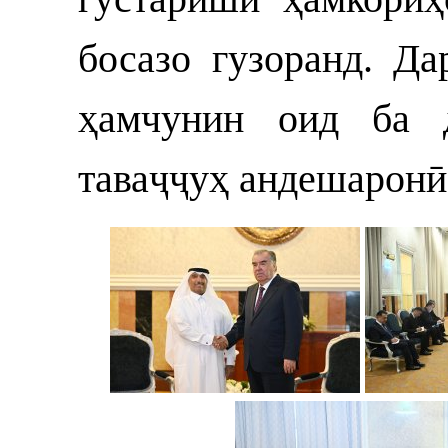
босазо гузоранд. Д
ҳамчунин оид ба д
таваҷҷуҳ андешаронӣ