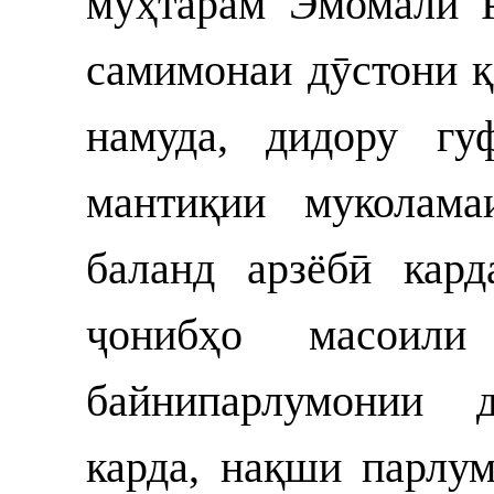
муҳтарам Эмомалӣ 
самимонаи дӯстони қ
намуда, дидору гу
мантиқии муколама
баланд арзёбӣ кар
ҷонибҳо масоили
байнипарлумонии 
карда, нақши парлу