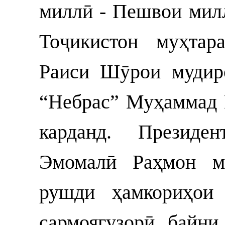
миллӣ - Пешвои мил
Тоҷикистон муҳта
Раиси Шӯрои мудир
“Небрас” Муҳаммад 
карданд. Президе
Эмомалӣ Раҳмон му
рушди ҳамкориҳои 
сармоягузорӣ байн