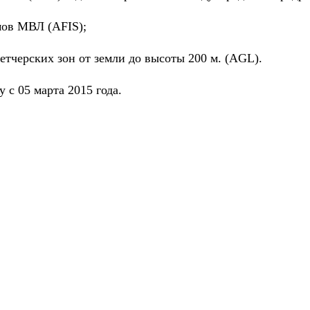
мов МВЛ (
AFIS
);
тчерских зон от земли до высоты 200 м. (
AGL
).
с 05 марта 2015 года.