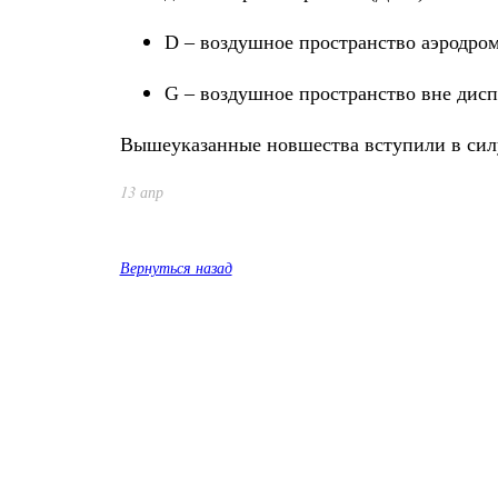
D
– воздушное пространство аэродро
G
– воздушное пространство вне диспе
Вышеуказанные новшества вступили в силу 
13 апр
Вернуться назад